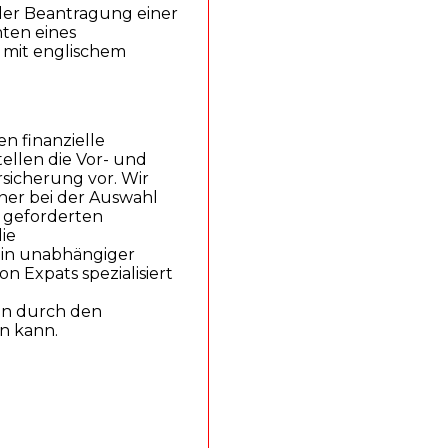
der Beantragung einer
hten eines
n mit englischem
n finanzielle
ellen die Vor- und
sicherung vor. Wir
er bei der Auswahl
r geforderten
ie
 ein unabhängiger
n Expats spezialisiert
ann durch den
n kann.