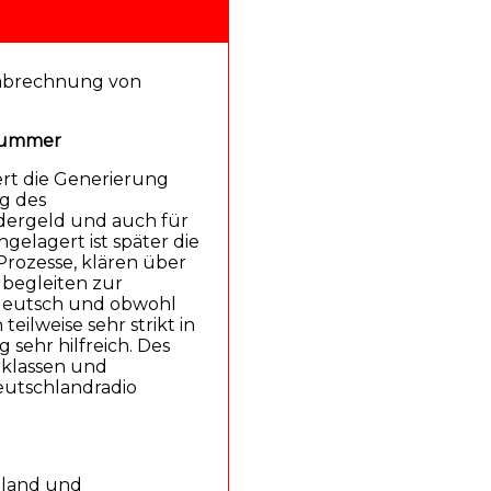
tsabrechnung von
snummer
ert die Generierung
ng des
ndergeld und auch für
elagert ist später die
Prozesse, klären über
begleiten zur
 deutsch und obwohl
teilweise sehr strikt in
 sehr hilfreich. Des
rklassen und
utschlandradio
hland und